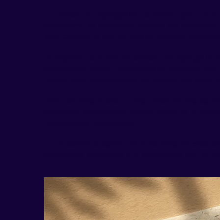
La misión de ByAngelline es simple pero pro
comunicar su propósito dentro del mercado. 
alta calidad, la marca teje un vínculo autént
El objetivo es llevar la esencia de ByAngellin
comunidad global interesada en cambiar sus h
marca para revolucionar el mundo del slow-f
Para dar vida a esta nueva visión de marca, s
ensueño, donde cada imagen captura la esenci
ByAngelline representa.
La dirección creativa infundió vida en cada d
estuvieran alineados a la perfección con el n