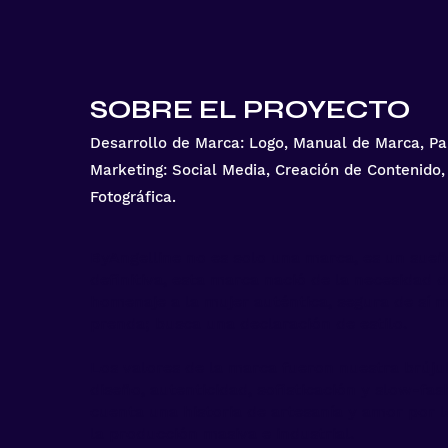
SOBRE EL PROYECTO
Desarrollo de Marca: Logo, Manual de Marca, Pale
Marketing: Social Media, Creación de Contenido,
Fotográfica.
ByAngelline no es solo una marca, es un sueñ
definitiva, esta marca nació de la necesidad d
homenaje a la mujer auténtica, segura de sí
prenda; busca una declaración de estilo.
Los valores de la marca fueron nuestra brújul
diseño, autenticidad, sofisticación y slow-fa
cuenta una historia de artesanía y amor por l
la producción masiva e industrial.