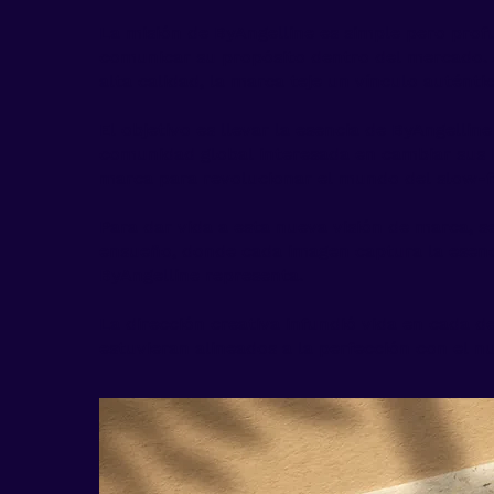
La misión de ByAngelline es simple pero pro
comunicar su propósito dentro del mercado. 
alta calidad, la marca teje un vínculo autént
El objetivo es llevar la esencia de ByAngellin
comunidad global interesada en cambiar sus h
marca para revolucionar el mundo del slow-f
Para dar vida a esta nueva visión de marca, s
ensueño, donde cada imagen captura la esenci
ByAngelline representa.
La dirección creativa infundió vida en cada d
estuvieran alineados a la perfección con el n