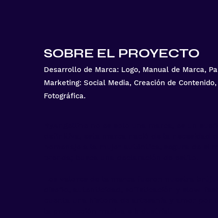
SOBRE EL PROYECTO
Desarrollo de Marca: Logo, Manual de Marca, Pale
Marketing: Social Media, Creación de Contenido,
Fotográfica.
ByAngelline no es solo una marca, es un sueñ
definitiva, esta marca nació de la necesidad d
homenaje a la mujer auténtica, segura de sí
prenda; busca una declaración de estilo.
Los valores de la marca fueron nuestra brújul
diseño, autenticidad, sofisticación y slow-fa
cuenta una historia de artesanía y amor por l
la producción masiva e industrial.